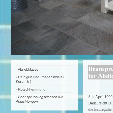
Beanspr
- Abriebklasse
für Abdi
- Reinigun und Pflegehinweis (
Keramik )
- Rutschhemmung
Seit April 1999
- Beanspruchungsklassen für
Abdichtungen
Bauaufsicht DIB
die Bauregulie