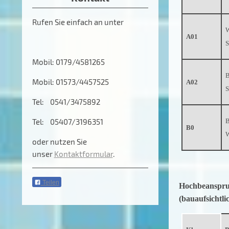
Rufen Sie einfach an unter
W
A01
S
Mobil: 0179/4581265
B
Mobil: 01573/4457525
A02
S
Tel: 0541/3475892
Tel: 05407/3196351
B
B0
W
oder nutzen Sie
unser
Kontaktformular
.
Teilen
Hochbeanspru
(bauaufsichtli