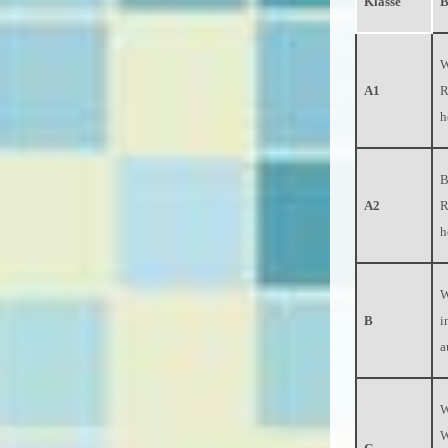
Klasse
B
W
A1
R
h
B
A2
R
h
W
B
i
a
W
W