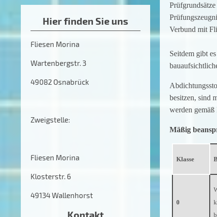
Prüfgrundsätze 
Prüfungszeugnis
Hier finden Sie uns
Verbund mit Fli
Fliesen Morina
Seitdem gibt e
Wartenbergstr. 3
bauaufsichtlic
49082 Osnabrück
Abdichtungsstof
besitzen, sind 
werden gemäß D
Zweigstelle:
Mäßig beanspru
Fliesen Morina
Klasse
B
Klosterstr. 6
W
49134 Wallenhorst
0
k
Kontakt
b