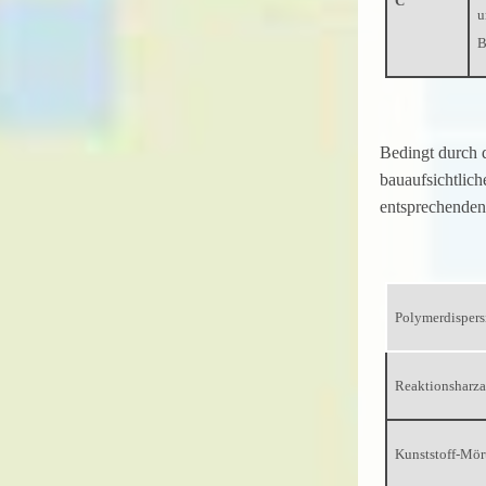
C
u
B
Bedingt durch 
bauaufsichtlic
entsprechenden
Polymerdisper
Reaktionsharz
Kunststoff-Mö